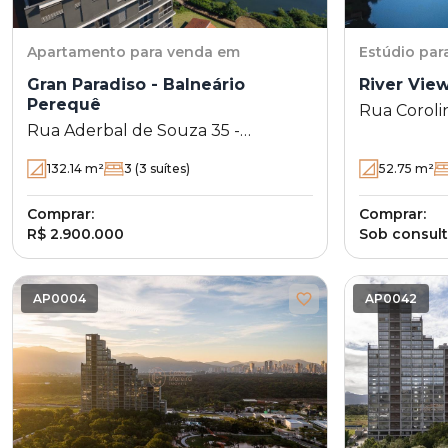
Apartamento
para venda em
Estúdio
par
Gran Paradiso - Balneário
Perequê
Rua Coroli
Rua Aderbal de Souza 35 -
Perequê - 
Balneário Perequê - Porto Belo -
132.14
m²
3
(3 suítes)
52.75
m²
SC
Comprar:
Comprar:
R$ 2.900.000
Sob consul
AP0004
AP0042