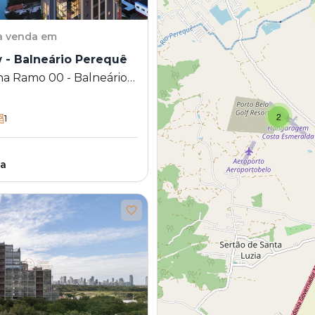
a venda em
River View - Balneário Perequê
na Ramo 00 - Balneário
Porto Belo - SC
2
1
ta