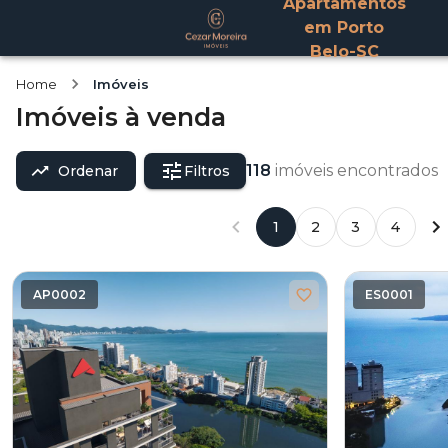
Apartamentos
em Porto
Belo-SC
Home
Imóveis
Imóveis
à venda
118
imóveis encontrados
Ordenar
Filtros
1
2
3
4
AP0002
ES0001