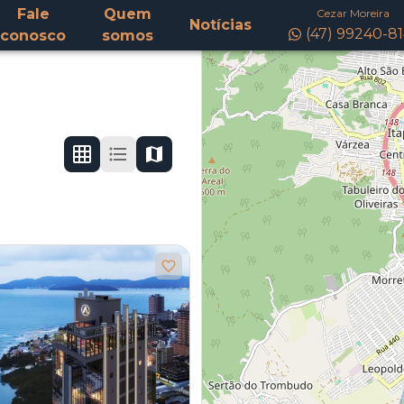
Fale
Quem
Cezar Moreira
Notícias
(47) 99240-8
conosco
somos