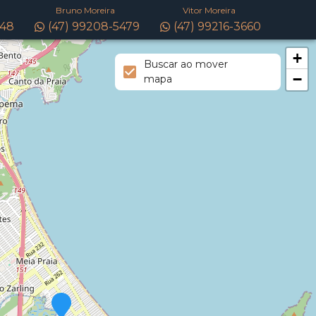
Bruno Moreira
Vitor Moreira
148
(47) 99208-5479
(47) 99216-3660
+
Buscar ao mover
−
mapa