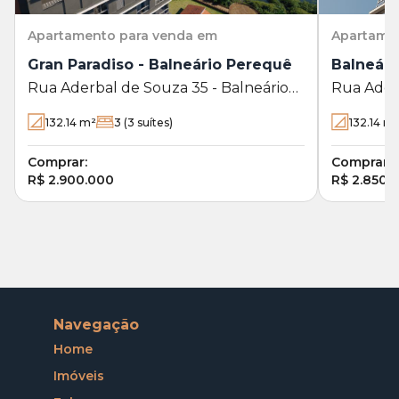
Apartamento
para venda em
Apartame
Gran Paradiso - Balneário Perequê
Balneári
Rua Aderbal de Souza 35 - Balneário
Rua Aderb
Perequê - Porto Belo - SC
Perequê -
132.14
m²
3
(3 suítes)
132.14
m
Comprar:
Comprar:
R$ 2.900.000
R$ 2.850.
Navegação
Home
Imóveis