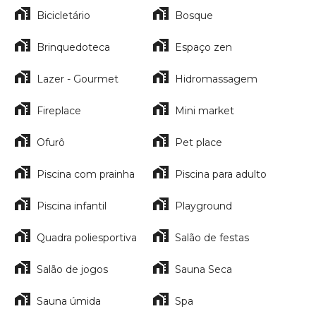
Bicicletário
Bosque
Brinquedoteca
Espaço zen
Lazer - Gourmet
Hidromassagem
Fireplace
Mini market
Ofurô
Pet place
Piscina com prainha
Piscina para adulto
Piscina infantil
Playground
Quadra poliesportiva
Salão de festas
Salão de jogos
Sauna Seca
Sauna úmida
Spa