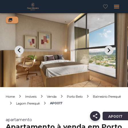
Home
Imóveis
Venda
Porto Belo
Balneário Perequê
AP0017
Lagom Perequê
AP0017
apartamento
Apartamento à venda em Porto