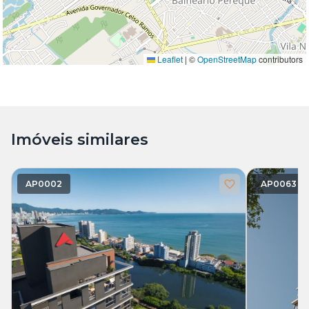
Leaflet
|
©
OpenStreetMap
contributors
Imóveis similares
AP0002
AP0063