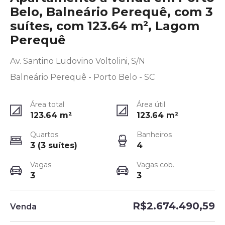
Belo, Balneário Perequê, com 3
suítes, com 123.64 m², Lagom
Perequê
Av. Santino Ludovino Voltolini, S/N
Balneário Perequê - Porto Belo - SC
Área total
Área útil
123.64
m²
123.64
m²
Quartos
Banheiros
3 (3 suítes)
4
Vagas
Vagas cob.
3
3
R$2.674.490,59
Venda