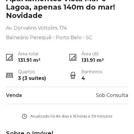
Lagoa, apenas 140m do mar!
Novidade
Av. Dorvalino Voltolini, 174
Balneário Perequê - Porto Belo - SC
Área total
Área útil
131.91
m²
131.91
m²
Quartos
Banheiros
3 (3 suítes)
4
Venda
Sob Consulta
Atualizado há
84 dias e 16 horas e 39 minutos
Sobre o Imóvel