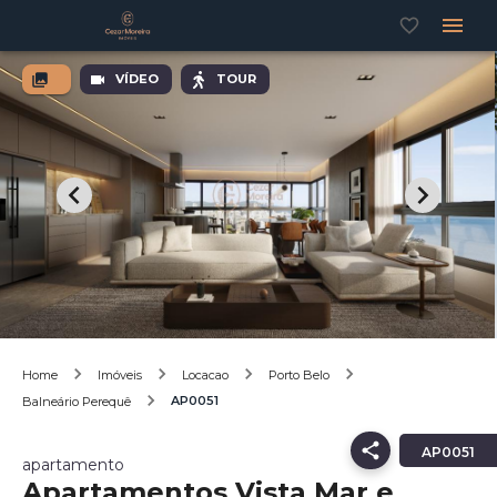
VÍDEO
TOUR
Home
Imóveis
Locacao
Porto Belo
AP0051
Balneário Perequê
AP0051
apartamento
Apartamentos Vista Mar e