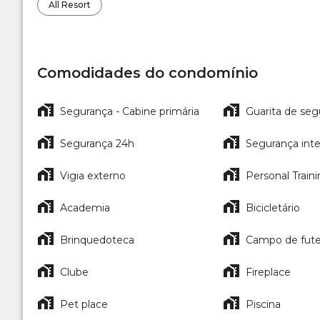
All Resort
Comodidades do condomínio
Segurança - Cabine primária
Guarita de seg
Segurança 24h
Segurança int
Vigia externo
Personal Train
Academia
Bicicletário
Brinquedoteca
Campo de fute
Clube
Fireplace
Pet place
Piscina