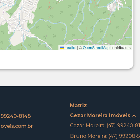
Leaflet
|
©
OpenStreetMap
contributors
Matriz
Cezar Moreira Imóveis
) 99240-8148
Cezar Moreira: (47) 99240-8
oveis.com.br
Bruno Moreira: (47) 99208-