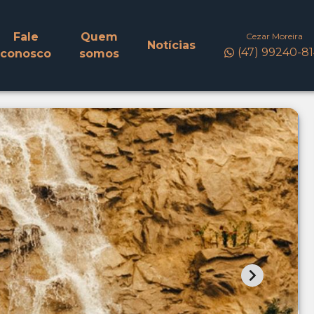
Fale
Quem
Cezar Moreira
Notícias
(47) 99240-8
conosco
somos