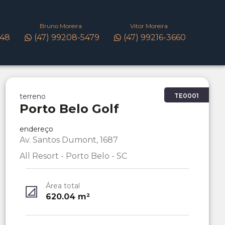
Bruno Moreira
Vitor Moreira
148
(47) 99208-5479
(47) 99216-3660
terreno
TE0001
Porto Belo Golf
endereço
Av. Santos Dumont, 1687
All Resort - Porto Belo - SC
Área total
620.04
m²