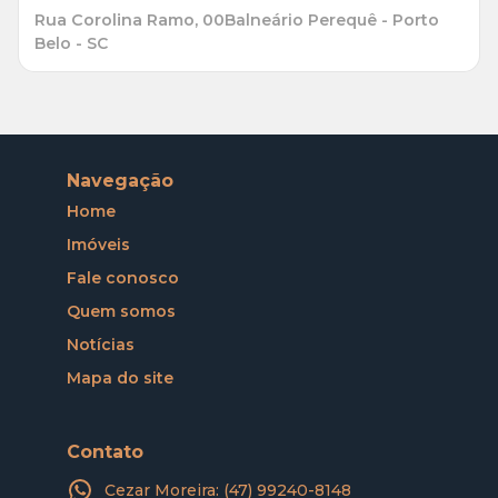
Rua Corolina Ramo, 00
Balneário Perequê - Porto
Belo - SC
Navegação
Home
Imóveis
Fale conosco
Quem somos
Notícias
Mapa do site
Contato
Cezar Moreira: (47) 99240-8148