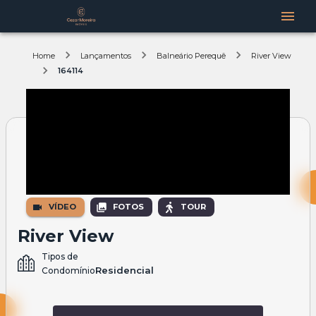
Home
Lançamentos
Balneário Perequê
River View
164114
VÍDEO
FOTOS
TOUR
River View
Tipos de
Residencial
Condomínio