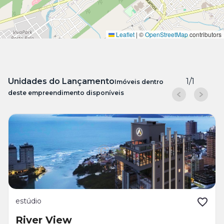
Leaflet
|
©
OpenStreetMap
contributors
Unidades do Lançamento
1
/
1
Imóveis dentro
deste empreendimento disponíveis
estúdio
River View