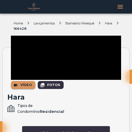
Home
Lançamentos
Balneário Perequê
Hara
166428
VÍDEO
FOTOS
Hara
Tipos de
Residencial
Condomínio