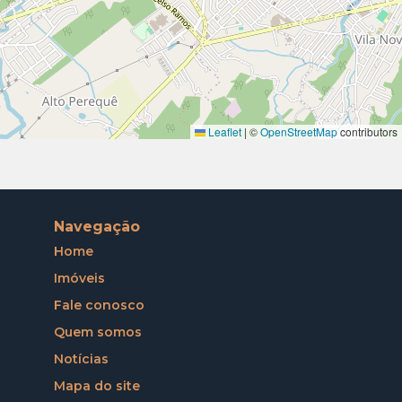
Leaflet
|
©
OpenStreetMap
contributors
Navegação
Home
Imóveis
Fale conosco
Quem somos
Notícias
Mapa do site