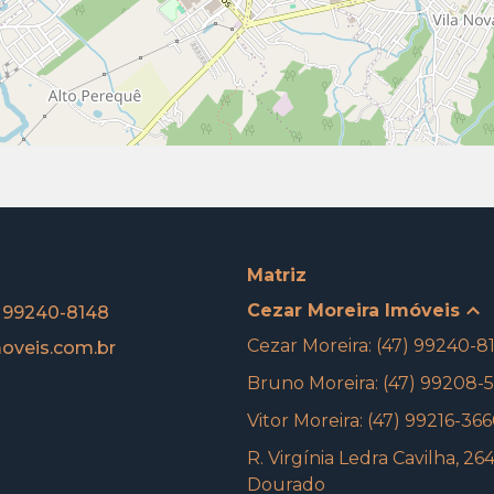
Matriz
Cezar Moreira Imóveis
) 99240-8148
Cezar Moreira: (47) 99240-8
oveis.com.br
Bruno Moreira: (47) 99208-
Vitor Moreira: (47) 99216-36
R. Virgínia Ledra Cavilha, 26
Dourado