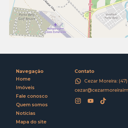
Navegação
Contato
Home
Cezar Moreira: (47
Imóveis
cezar@cezarmoreiraim
Fale conosco
Quem somos
Notícias
Mapa do site