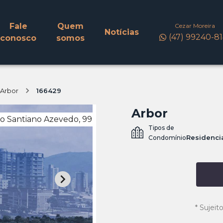
Fale
Quem
Cezar Moreira
Notícias
(47) 99240-8
conosco
somos
Arbor
166429
Arbor
o Santiano Azevedo, 99
Tipos de
Residenci
Condomínio
*
Sujeito