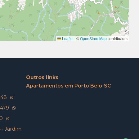
Leaflet
|
©
OpenStreetMap
contributors
Outros links
Apartamentos em Porto Belo-SC
148
5479
60
4 - Jardim