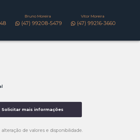
Bruno Moreira
Vitor Moreira
148
(47) 99208-5479
(47) 99216-3660
al
Solicitar mais informações
 alteração de valores e disponibilidade.